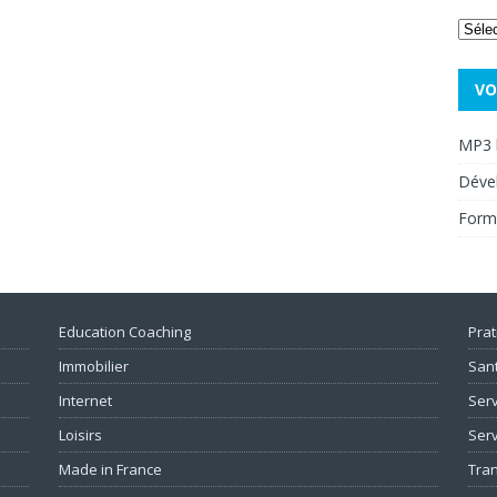
VO
MP3 
Déve
Form
Education Coaching
Prat
Immobilier
San
Internet
Serv
Loisirs
Serv
Made in France
Tra