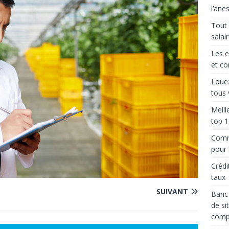
l’ane
Tout 
salai
Les e
et co
Louez
tous 
Meill
top 1
Comme
pour l
Crédi
taux
SUIVANT
Banc 
de si
comp