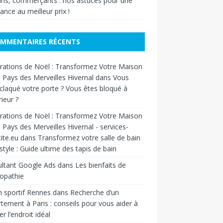
ans, commerçants : nos astuces pour une
ance au meilleur prix !
MMENTAIRES RÉCENTS
ations de Noël : Transformez Votre Maison
 Pays des Merveilles Hivernal
dans
Vous
claqué votre porte ? Vous êtes bloqué à
rieur ?
ations de Noël : Transformez Votre Maison
 Pays des Merveilles Hivernal - services-
cite.eu
dans
Transformez votre salle de bain
style : Guide ultime des tapis de bain
ltant Google Ads
dans
Les bienfaits de
éopathie
 sportif Rennes
dans
Recherche d’un
tement à Paris : conseils pour vous aider à
er l’endroit idéal