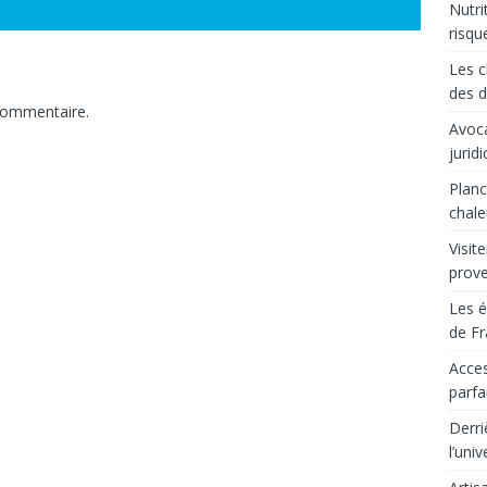
Nutri
risqu
Les c
des d
commentaire.
Avoca
jurid
Planc
chale
Visit
prov
Les é
de Fr
Acces
parfa
Derri
l’uni