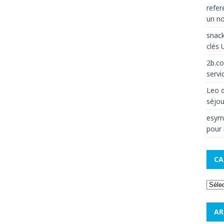
refe
un no
snack
clés 
2b.c
servi
Leo
d
séjou
esym
pour
CA
AR