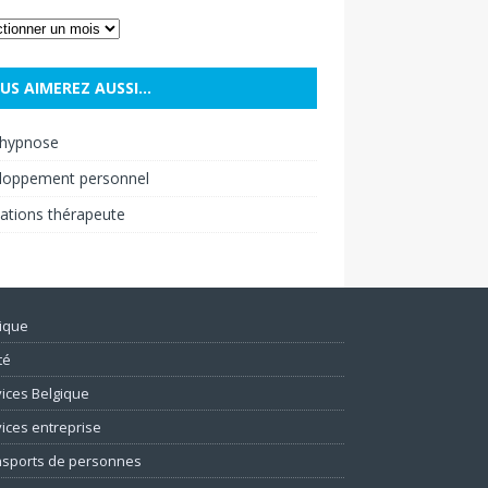
US AIMEREZ AUSSI…
hypnose
loppement personnel
ations thérapeute
ique
té
ices Belgique
ices entreprise
nsports de personnes