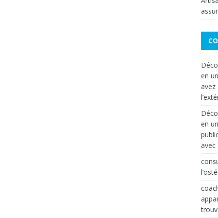
Artis
assur
CO
Décor
en un
avez 
l’exté
Décor
en un
publi
avec 
consu
l’ost
coach
appar
trouv