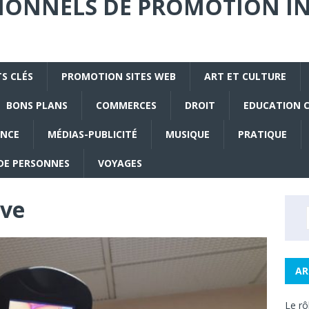
SIONNELS DE PROMOTION I
S CLÉS
PROMOTION SITES WEB
ART ET CULTURE
BONS PLANS
COMMERCES
DROIT
EDUCATION 
ANCE
MÉDIAS-PUBLICITÉ
MUSIQUE
PRATIQUE
DE PERSONNES
VOYAGES
ive
AR
Le rô