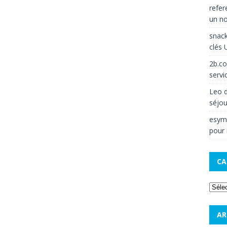
refe
un no
snack
clés 
2b.c
servi
Leo
d
séjou
esym
pour
CA
AR