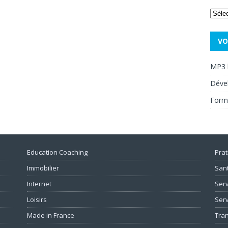
VO
MP3 
Déve
Form
Education Coaching
Prat
Immobilier
San
Internet
Serv
Loisirs
Serv
Made in France
Tra