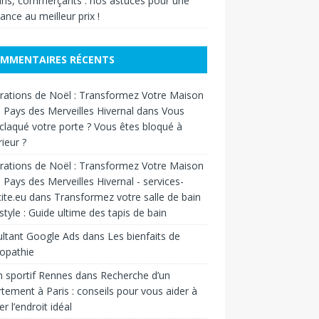
ans, commerçants : nos astuces pour une
ance au meilleur prix !
MMENTAIRES RÉCENTS
ations de Noël : Transformez Votre Maison
 Pays des Merveilles Hivernal
dans
Vous
claqué votre porte ? Vous êtes bloqué à
rieur ?
ations de Noël : Transformez Votre Maison
 Pays des Merveilles Hivernal - services-
cite.eu
dans
Transformez votre salle de bain
style : Guide ultime des tapis de bain
ltant Google Ads
dans
Les bienfaits de
éopathie
 sportif Rennes
dans
Recherche d’un
tement à Paris : conseils pour vous aider à
er l’endroit idéal