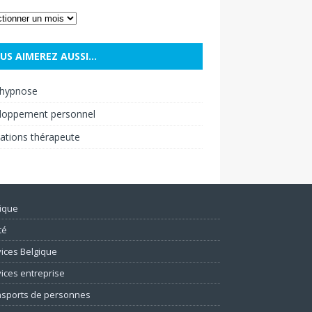
US AIMEREZ AUSSI…
hypnose
loppement personnel
ations thérapeute
ique
té
ices Belgique
ices entreprise
nsports de personnes