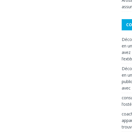
Artis
assur
CO
Décor
en un
avez 
l’exté
Décor
en un
publi
avec 
consu
l’ost
coach
appar
trouv