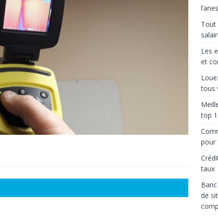
l’ane
Tout 
salai
Les e
et co
Louez
tous 
Meill
top 1
Comme
pour l
Crédi
taux
Banc 
de si
comp