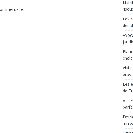
Nutri
risqu
commentaire.
Les c
des d
Avoca
jurid
Planc
chale
Visit
prov
Les é
de Fr
Acces
parfa
Derri
l’uni