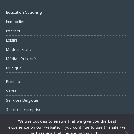
Education Coaching
Immobilier
Internet
Loisirs
Made in France
Médias-Publicité
Musique
Pratique
Santé
Services Belgique
Services entreprise
Transports de personnes
We use cookies to ensure that we give you the best
experience on our website. If you continue to use this site we
Voyages
will assume that you are happy with it.