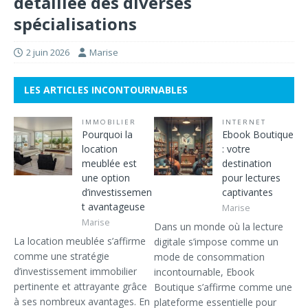
détaillée des diverses
spécialisations
2 juin 2026
Marise
LES ARTICLES INCONTOURNABLES
IMMOBILIER
INTERNET
Pourquoi la
Ebook Boutique
location
: votre
meublée est
destination
une option
pour lectures
d’investissemen
captivantes
t avantageuse
Marise
Marise
Dans un monde où la lecture
La location meublée s’affirme
digitale s’impose comme un
comme une stratégie
mode de consommation
d’investissement immobilier
incontournable, Ebook
pertinente et attrayante grâce
Boutique s’affirme comme une
à ses nombreux avantages. En
plateforme essentielle pour