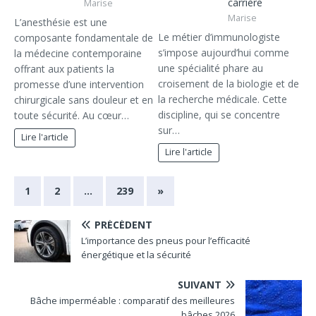
carrière
Marise
Marise
L’anesthésie est une
Le métier d’immunologiste
composante fondamentale de
s’impose aujourd’hui comme
la médecine contemporaine
une spécialité phare au
offrant aux patients la
croisement de la biologie et de
promesse d’une intervention
la recherche médicale. Cette
chirurgicale sans douleur et en
discipline, qui se concentre
toute sécurité. Au cœur…
sur…
Lire l'article
Lire l'article
1
2
…
239
»
PRÉCÉDENT
L’importance des pneus pour l’efficacité
énergétique et la sécurité
SUIVANT
Bâche imperméable : comparatif des meilleures
bâches 2026