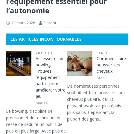
l’équipement essentiel pour
l’autonomie
13 mars 2026
Florent
LES ARTICLES INCONTOURNABLES
PRATIQUE
SANTÉ
Accessoires de
Comment faire
bowling :
pousser ses
Trouvez
cheveux
l’équipement
Stan
parfait pour
De nombreuses personnes
améliorer votre
souhaitent faire pousser leurs
jeu !
cheveux plus vite, car ils
Marise
peuvent avoir l’air plus épais et
Le bowling, discipline de
plus sains. Cependant, la
précision et de technique, ne
plupart des gens…
cesse de séduire un public de
plus en plus large. Avec plus de