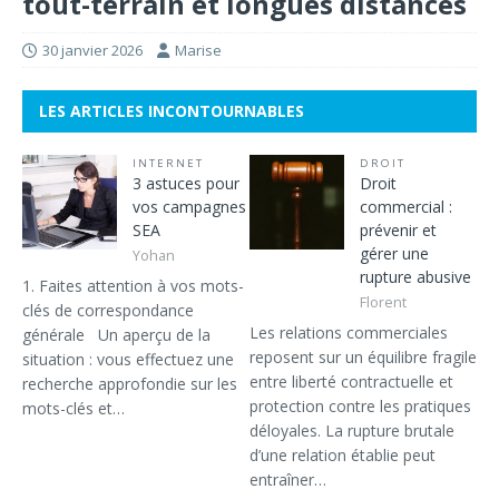
tout-terrain et longues distances
30 janvier 2026
Marise
LES ARTICLES INCONTOURNABLES
INTERNET
DROIT
3 astuces pour
Droit
vos campagnes
commercial :
SEA
prévenir et
gérer une
Yohan
rupture abusive
1. Faites attention à vos mots-
Florent
clés de correspondance
Les relations commerciales
générale Un aperçu de la
reposent sur un équilibre fragile
situation : vous effectuez une
entre liberté contractuelle et
recherche approfondie sur les
protection contre les pratiques
mots-clés et…
déloyales. La rupture brutale
d’une relation établie peut
entraîner…