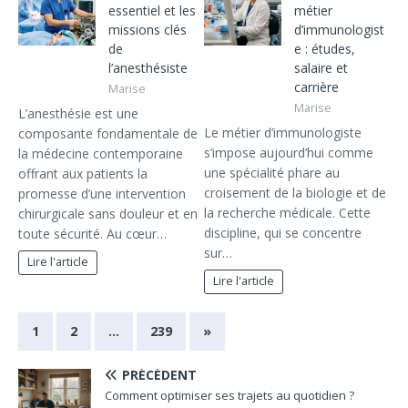
essentiel et les
métier
missions clés
d’immunologist
de
e : études,
l’anesthésiste
salaire et
carrière
Marise
Marise
L’anesthésie est une
Le métier d’immunologiste
composante fondamentale de
s’impose aujourd’hui comme
la médecine contemporaine
une spécialité phare au
offrant aux patients la
croisement de la biologie et de
promesse d’une intervention
la recherche médicale. Cette
chirurgicale sans douleur et en
discipline, qui se concentre
toute sécurité. Au cœur…
sur…
Lire l'article
Lire l'article
1
2
…
239
»
PRÉCÉDENT
Comment optimiser ses trajets au quotidien ?