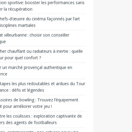
tion sportive: booster les performances sans
er la récupération
hefs-d’œuvre du cinéma façonnés par l’art
isciplines martiales
t villeurbanne : choisir son conseiller
ique
her chauffant ou radiateurs à inertie : quelle
ur pour quel confort ?
er un marché provençal authentique en
ence
tapes les plus redoutables et ardues du Tour
ance : défis et légendes
soires de bowling : Trouvez l’équipement
it pour améliorer votre jeu !
ère les coulisses : exploration captivante de
vers des agents de footballeurs