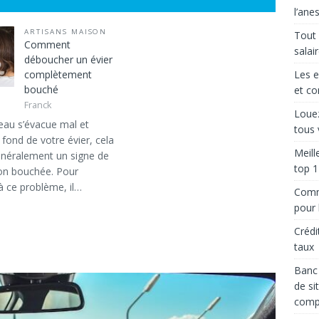
l’ane
ARTISANS MAISON
Tout 
Comment
salai
déboucher un évier
complètement
Les e
bouché
et co
Franck
Louez
’eau s’évacue mal et
tous 
fond de votre évier, cela
Meill
énéralement un signe de
top 1
ion bouchée. Pour
à ce problème, il…
Comme
pour l
Crédi
taux
Banc 
de si
comp