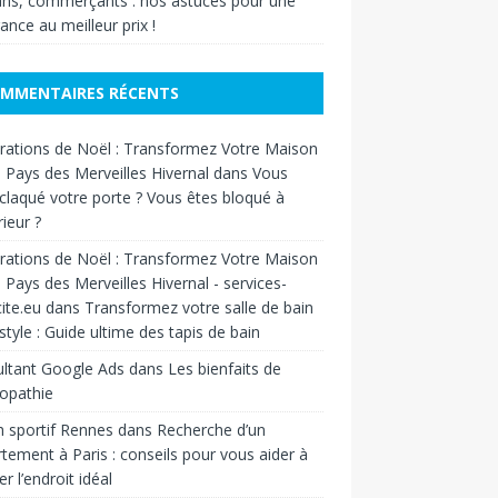
ans, commerçants : nos astuces pour une
ance au meilleur prix !
MMENTAIRES RÉCENTS
ations de Noël : Transformez Votre Maison
 Pays des Merveilles Hivernal
dans
Vous
claqué votre porte ? Vous êtes bloqué à
rieur ?
ations de Noël : Transformez Votre Maison
 Pays des Merveilles Hivernal - services-
cite.eu
dans
Transformez votre salle de bain
style : Guide ultime des tapis de bain
ltant Google Ads
dans
Les bienfaits de
éopathie
 sportif Rennes
dans
Recherche d’un
tement à Paris : conseils pour vous aider à
er l’endroit idéal