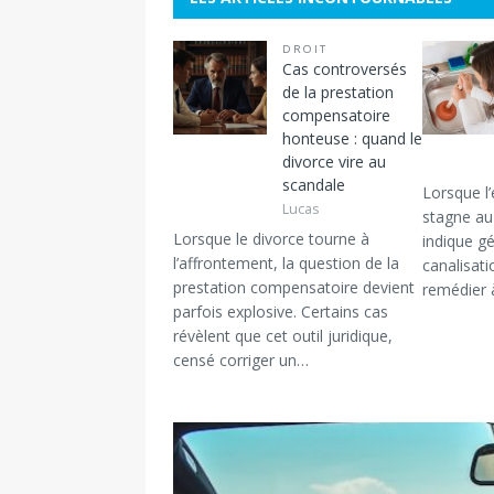
DROIT
Cas controversés
de la prestation
compensatoire
honteuse : quand le
divorce vire au
scandale
Lorsque l
Lucas
stagne au 
Lorsque le divorce tourne à
indique g
l’affrontement, la question de la
canalisat
prestation compensatoire devient
remédier 
parfois explosive. Certains cas
révèlent que cet outil juridique,
censé corriger un…