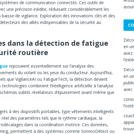
Artis
s systèmes de communication connectés. Ces outils de
assur
vec une précision inédite, réduisant considérablement les
 baisse de vigilance. Exploration des innovations clés et des
étecteurs des alliés indispensables de la sécurité au
CO
Décor
 dans la détection de fatigue
en un
urité routière
avez 
l’exté
igue
reposaient essentiellement sur l’analyse des
Décor
ents du volant ou les yeux du conducteur. Aujourd’hui,
en un
ls que VigilanceAI ou FatigueTech, la détection devient
publi
technologies combinent l’intelligence artificielle à l’analyse
avec 
s schémas subtils révélateurs d’épuisement avant même que
consu
l’ost
és à des dispositifs portables, type vêtements intelligents
coach
réel des paramètres tels que le rythme cardiaque, la
appar
icrodécalages dans la coordination motrice. Ces données,
trouv
arning, permettent à des systèmes comme SomnoDétect ou