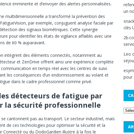
nolence imminente et d’envoyer des alertes personnalisées.
refe
un no
che multidimensionnelle a transformé la prévention des
snack
 FatigueVision, par exemple, conjuguent analyse faciale par
clés 
détection des signaux biométriques. Cette synergie
ure pour identifier les états de vigilance affaiblis avec une
2b.c
ins de 60 % auparavant.
servi
Leo
d
ation intègrent des éléments connectés, notamment au
séjou
Détecteur et ZenDrive offrent ainsi une expérience complète
ne communication en temps réel avec les centres de suivi.
esym
sant les conséquences d’un endormissement au volant et
pour
atigue dans le cadre professionnel comme privé.
des détecteurs de fatigue par
CA
 la sécurité professionnelle
 se cantonnent pas au transport. Le secteur industriel, mais
nt de ces technologies pour optimiser la sécurité et la
AR
 Connecté ou du DodoGardien illustre à la fois le