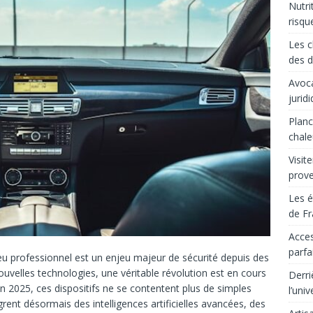
Nutri
risqu
Les c
des d
Avoca
jurid
Planc
chale
Visit
prov
Les é
de Fr
Acces
parfa
lieu professionnel est un enjeu majeur de sécurité depuis des
uvelles technologies, une véritable révolution est en cours
Derri
n 2025, ces dispositifs ne se contentent plus de simples
l’uni
ègrent désormais des intelligences artificielles avancées, des