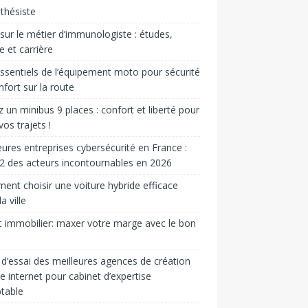
sthésiste
sur le métier d’immunologiste : études,
re et carrière
ssentiels de l’équipement moto pour sécurité
nfort sur la route
 un minibus 9 places : confort et liberté pour
vos trajets !
eures entreprises cybersécurité en France :
2 des acteurs incontournables en 2026
nt choisir une voiture hybride efficace
a ville
t immobilier: max­er votre marge avec le bon
d’essai des meilleures agences de création
te internet pour cabinet d’expertise
table